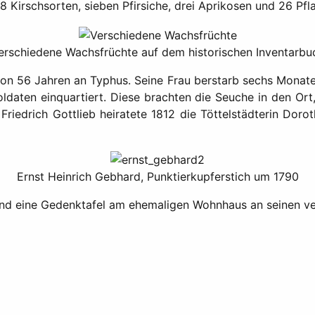
 Kirschsorten, sieben Pfirsiche, drei Aprikosen und 26 Pf
erschiedene Wachsfrüchte auf dem historischen Inventarbu
von 56 Jahren an Typhus. Seine Frau berstarb sechs Monate
 Soldaten einquartiert. Diese brachten die Seuche in den O
Friedrich Gottlieb heiratete 1812 die Töttelstädterin Dorot
Ernst Heinrich Gebhard, Punktierkupferstich um 1790
und eine Gedenktafel am ehemaligen Wohnhaus an seinen ver