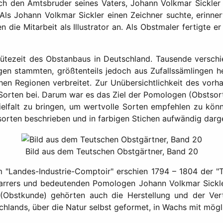
rich den Amtsbruder seines Vaters, Johann Volkmar Sickler 
ls Johann Volkmar Sickler einen Zeichner suchte, erinnert
 die Mitarbeit als Illustrator an. Als Obstmaler fertigte e
ütezeit des Obstanbaus in Deutschland. Tausende verschi
gen stammten, größtenteils jedoch aus Zufallssämlingen h
en Regionen verbreitet. Zur Unübersichtlichkeit des vorh
Sorten bei. Darum war es das Ziel der Pomologen (Obstsorte
ielfalt zu bringen, um wertvolle Sorten empfehlen zu kön
orten beschrieben und in farbigen Stichen aufwändig darge
Bild aus dem Teutschen Obstgärtner, Band 20
em "Landes-Industrie-Comptoir" erschien 1794 – 1804 der 
arrers und bedeutenden Pomologen Johann Volkmar Sickler
Obstkunde) gehörten auch die Herstellung und der Vertr
lands, über die Natur selbst geformet, in Wachs mit mögli