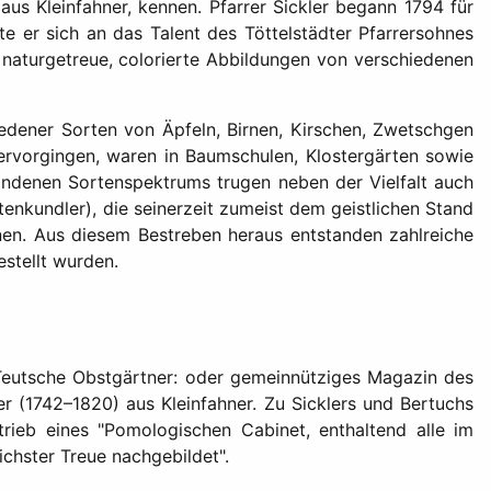
aus Kleinfahner, kennen. Pfarrer Sickler begann 1794 für
e er sich an das Talent des Töttelstädter Pfarrersohnes
r naturgetreue, colorierte Abbildungen von verschiedenen
edener Sorten von Äpfeln, Birnen, Kirschen, Zwetschgen
ervorgingen, waren in Baumschulen, Klostergärten sowie
andenen Sortenspektrums trugen neben der Vielfalt auch
nkundler), die seinerzeit zumeist dem geistlichen Stand
nen. Aus diesem Bestreben heraus entstanden zahlreiche
stellt wurden.
"Teutsche Obstgärtner: oder gemeinnütziges Magazin des
 (1742–1820) aus Kleinfahner. Zu Sicklers und Bertuchs
ieb eines "Pomologischen Cabinet, enthaltend alle im
chster Treue nachgebildet".