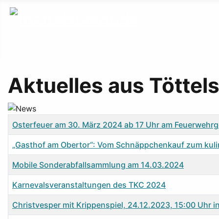
Aktuelles aus Töttel
Titel
Osterfeuer am 30. März 2024 ab 17 Uhr am Feuerwehr
„Gasthof am Obertor“: Vom Schnäppchenkauf zum kuli
Mobile Sonderabfallsammlung am 14.03.2024
Karnevalsveranstaltungen des TKC 2024
Christvesper mit Krippenspiel, 24.12.2023, 15:00 Uhr in