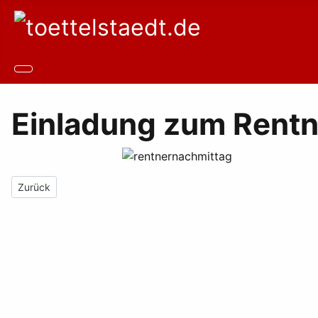
Einladung zum Rentn
Vorheriger Beitrag: 13. Hoffest der AGRO Agrarprodukt- und H
Zurück